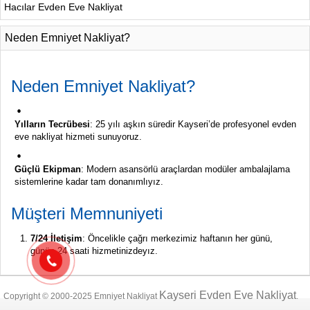
Hacılar Evden Eve Nakliyat
Neden Emniyet Nakliyat?
Neden
Emniyet
Nakliyat?
Yılların
Tecrübesi
:
25
yılı
aşkın
süredir
Kayseri’de
profesyonel
evden
eve
nakliyat
hizmeti
sunuyoruz.
Güçlü
Ekipman
:
Modern
asansörlü
araçlardan
modüler
ambalajlama
sistemlerine
kadar
tam
donanımlıyız.
Müşteri
Memnuniyeti
7/
24
İletişim
:
Öncelikle
çağrı
merkezimiz
haftanın
her
günü,
günün
24
saati
hizmetinizdeyız.
Kayseri Evden Eve Nakliyat
Copyright © 2000-2025 Emniyet Nakliyat
.