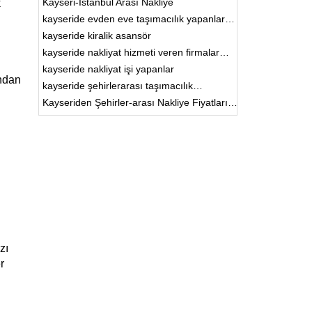
Kayseri-İstanbul Arası Nakliye
k
kayseride evden eve taşımacılık yapanlar…
kayseride kiralik asansör
kayseride nakliyat hizmeti veren firmalar…
kayseride nakliyat işi yapanlar
ından
kayseride şehirlerarası taşımacılık…
Kayseriden Şehirler-arası Nakliye Fiyatları…
zı
r