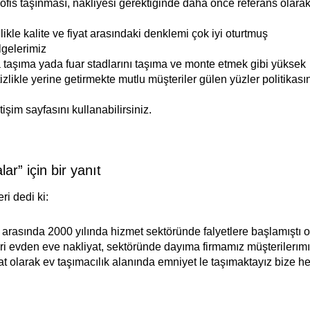
 ofis taşınması, nakliyesi gerektiğinde daha önce referans olara
kle kalite ve fiyat arasındaki denklemi çok iyi oturtmuş
lgelerimiz
ka taşıma yada fuar stadlarını taşıma ve monte etmek gibi yüksek
itizlikle yerine getirmekte mutlu müşteriler gülen yüzler politikas
işim sayfasını kullanabilirsiniz.
r” için bir yanıt
ri
dedi ki:
arasında 2000 yılında hizmet sektöründe falyetlere başlamıştı o
 evden eve nakliyat, sektöründe dayıma firmamız müşterilerımı
 olarak ev taşımacılık alanında emniyet le taşımaktayız bize he