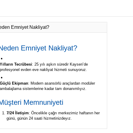
eden Emniyet Nakliyat?
Neden
Emniyet
Nakliyat?
Yılların
Tecrübesi
:
25
yılı
aşkın
süredir
Kayseri’de
profesyonel
evden
eve
nakliyat
hizmeti
sunuyoruz.
Güçlü
Ekipman
:
Modern
asansörlü
araçlardan
modüler
ambalajlama
sistemlerine
kadar
tam
donanımlıyız.
Müşteri
Memnuniyeti
7/
24
İletişim
:
Öncelikle
çağrı
merkezimiz
haftanın
her
günü,
günün
24
saati
hizmetinizdeyız.