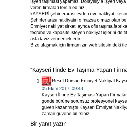
işyeri taşıması yapamaz. Dolayısıyla İşyeri veya
veren firmaları tercih ediniz.
kAYSERİ şehirlerarası evden eve nakliyat, kesinli
Şehirler arası nakliyatın olmazsa olmazı olan be
Emniyet nakliyat şirketi ayrıca ofis taşıma,fabri
tecrübe ve kapasite isteyen nakliyat işlerini de t
asla taviz vermemektedir.
Bize ulaşmak için firmamızın web sitesin deki ilet
“Kayseri İlinde Ev Taşıma Yapan Firmala
Resul Dursun Emniyet Nakliyat Kayse
05 Ekim 2017, 09:43
Kayseri İlinde Ev Taşıması Yapan Firmalar 
gönde bürüne sorunsuz profesyonel kayseri
güven kazanmıştır Kayseri Emniyet Nakliyat
zaman güvene bilırsınız ,
Bir yanıt yazın