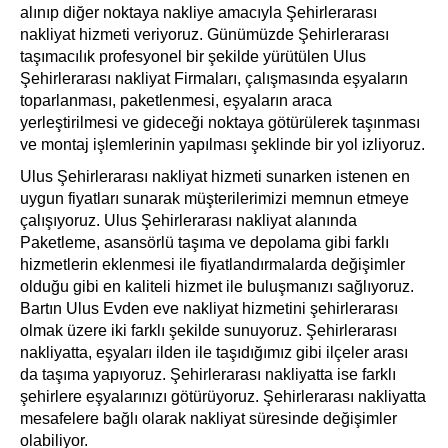
alınıp diğer noktaya nakliye amacıyla Şehirlerarası
nakliyat hizmeti veriyoruz. Günümüzde Şehirlerarası
taşımacılık profesyonel bir şekilde yürütülen Ulus
Şehirlerarası nakliyat Firmaları, çalışmasında eşyaların
toparlanması, paketlenmesi, eşyaların araca
yerleştirilmesi ve gideceği noktaya götürülerek taşınması
ve montaj işlemlerinin yapılması şeklinde bir yol izliyoruz.
Ulus Şehirlerarası nakliyat hizmeti sunarken istenen en
uygun fiyatları sunarak müşterilerimizi memnun etmeye
çalışıyoruz. Ulus Şehirlerarası nakliyat alanında
Paketleme, asansörlü taşıma ve depolama gibi farklı
hizmetlerin eklenmesi ile fiyatlandırmalarda değişimler
olduğu gibi en kaliteli hizmet ile buluşmanızı sağlıyoruz.
Bartın Ulus Evden eve nakliyat hizmetini şehirlerarası
olmak üzere iki farklı şekilde sunuyoruz. Şehirlerarası
nakliyatta, eşyaları ilden ile taşıdığımız gibi ilçeler arası
da taşıma yapıyoruz. Şehirlerarası nakliyatta ise farklı
şehirlere eşyalarınızı götürüyoruz. Şehirlerarası nakliyatta
mesafelere bağlı olarak nakliyat süresinde değişimler
olabiliyor.