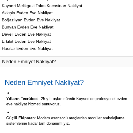
Kayseri Melikgazi Talas Kocasinan Nakliyat…
Akkışla Evden Eve Nakliyat
Boğazlıyan Evden Eve Nakliyat
Bünyan Evden Eve Nakliyat
Develi Evden Eve Nakliyat
Erkilet Evden Eve Nakliyat
Hacılar Evden Eve Nakliyat
Neden Emniyet Nakliyat?
Neden
Emniyet
Nakliyat?
Yılların
Tecrübesi
:
25
yılı
aşkın
süredir
Kayseri’de
profesyonel
evden
eve
nakliyat
hizmeti
sunuyoruz.
Güçlü
Ekipman
:
Modern
asansörlü
araçlardan
modüler
ambalajlama
sistemlerine
kadar
tam
donanımlıyız.