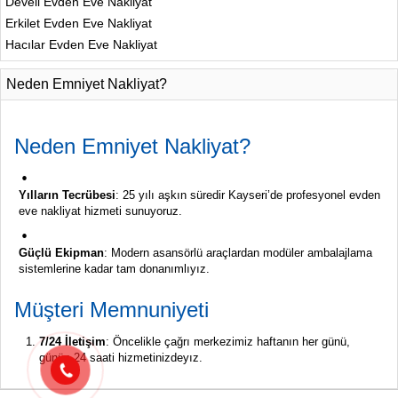
Develi Evden Eve Nakliyat
Erkilet Evden Eve Nakliyat
Hacılar Evden Eve Nakliyat
Neden Emniyet Nakliyat?
Neden
Emniyet
Nakliyat?
Yılların
Tecrübesi
:
25
yılı
aşkın
süredir
Kayseri’de
profesyonel
evden
eve
nakliyat
hizmeti
sunuyoruz.
Güçlü
Ekipman
:
Modern
asansörlü
araçlardan
modüler
ambalajlama
sistemlerine
kadar
tam
donanımlıyız.
Müşteri
Memnuniyeti
7/
24
İletişim
:
Öncelikle
çağrı
merkezimiz
haftanın
her
günü,
günün
24
saati
hizmetinizdeyız.