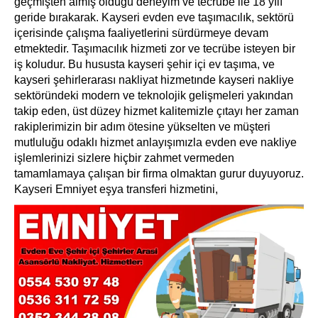
geçmişten almış olduğu deneyim ve tecrübe ile 18 yılı
geride bırakarak. Kayseri evden eve taşımacılık, sektörü
içerisinde çalışma faaliyetlerini sürdürmeye devam
etmektedir. Taşımacılık hizmeti zor ve tecrübe isteyen bir
iş koludur. Bu hususta kayseri şehir içi ev taşıma, ve
kayseri şehirlerarası nakliyat hizmetınde kayseri nakliye
sektöründeki modern ve teknolojik gelişmeleri yakından
takip eden, üst düzey hizmet kalitemizle çıtayı her zaman
rakiplerimizin bir adım ötesine yükselten ve müşteri
mutluluğu odaklı hizmet anlayışımızla evden eve nakliye
işlemlerinizi sizlere hiçbir zahmet vermeden
tamamlamaya çalışan bir firma olmaktan gurur duyuyoruz.
Kayseri Emniyet eşya transferi hizmetini,